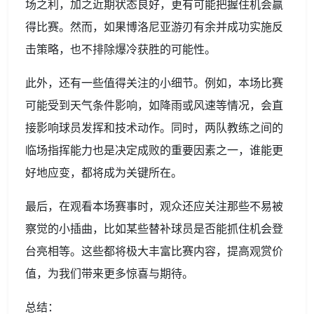
场之利，加之近期状态良好，更有可能把握住机会赢
得比赛。然而，如果博洛尼亚游刃有余并成功实施反
击策略，也不排除爆冷获胜的可能性。
此外，还有一些值得关注的小细节。例如，本场比赛
可能受到天气条件影响，如降雨或风速等情况，会直
接影响球员发挥和技术动作。同时，两队教练之间的
临场指挥能力也是决定成败的重要因素之一，谁能更
好地应变，都将成为关键所在。
最后，在观看本场赛事时，观众还应关注那些不易被
察觉的小插曲，比如某些替补球员是否能抓住机会登
台亮相等。这些都将极大丰富比赛内容，提高观赏价
值，为我们带来更多惊喜与期待。
总结：