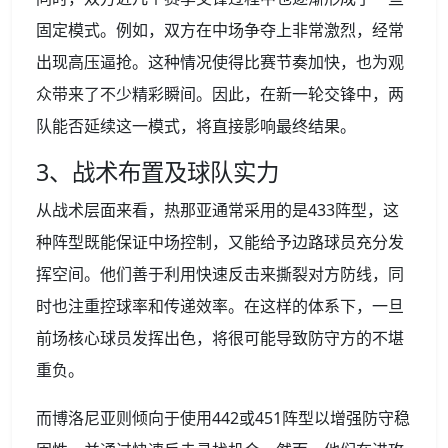
固定模式。例如，双方在中场争夺上非常激烈，经常
出现高压逼抢。这种情况使得比赛节奏加快，也为观
众带来了不少精彩瞬间。因此，在新一轮交锋中，两
队能否延续这一模式，将直接影响最终结果。
3、战术布置及球队实力
从战术层面来看，热那亚通常采用的是433阵型，这
种阵型既能保证中场控制，又能给予边路球员充分发
挥空间。他们善于利用快速反击来撕裂对方防线，同
时也注重控球率和传递效率。在这样的体系下，一旦
前场核心球员发挥出色，将很可能导致防守方的不堪
重负。
而博洛尼亚则倾向于使用442或451阵型以增强防守稳