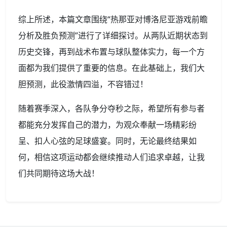
综上所述，本篇文章围绕“热那亚对博洛尼亚游戏前瞻
分析及胜负预测”进行了详细探讨。从两队近期状态到
历史交锋，再到战术布置与球队整体实力，每一个方
面都为我们提供了重要的信息。在此基础上，我们大
胆预测，此役激情四溢，不容错过！
随着赛季深入，各队争分夺秒之际，希望所有参与者
都能充分发挥自己的潜力，为观众奉献一场精彩纷
呈、扣人心弦的足球盛宴。同时，无论最终结果如
何，相信这项运动都会继续推动人们追求卓越，让我
们共同期待这场大战！