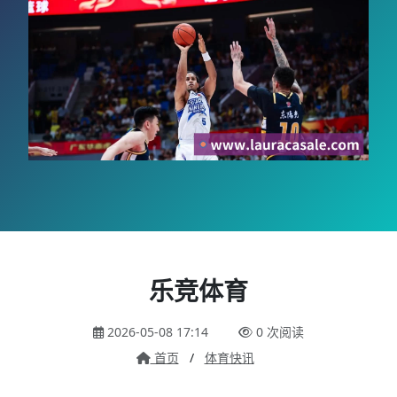
乐竞体育
2026-05-08 17:14
0 次阅读
首页
/
体育快讯