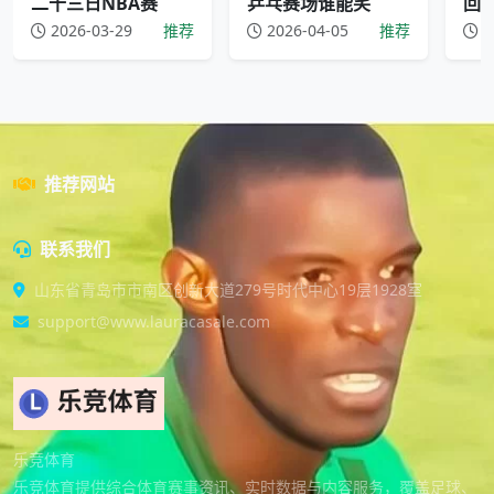
二十三日NBA赛
乒乓赛场谁能笑
回顾
2026-03-29
推荐
2026-04-05
推荐
2
推荐网站
联系我们
山东省青岛市市南区创新大道279号时代中心19层1928室
support@www.lauracasale.com
乐竞体育
乐竞体育提供综合体育赛事资讯、实时数据与内容服务，覆盖足球、