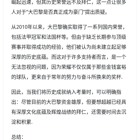
崛起迅速，但其历史荣誉远不及拜仁，这一点让很多
人对于“大巴黎是否真正成为豪门”提出质疑。
从2010年以来，大巴黎确实取得了一系列国内荣誉，
包括法甲冠军和法国杯等。但由于缺乏长期参与顶级
赛事并取得成功的经验，他们被认为尚未建立起足够
深厚的历史底蕴。而这对于许多支持者而言，是一个
无法忽视的问题，因为荣耀不仅仅属于那些金钱富裕
的球队，更来自于常年的努力与奋斗所换来的奖杯.
因此，当我们将历史成就纳入考量时，可以明确指
出：尽管目前的大巴黎资金雄厚，但要想超越已经具
有深厚文化底蕴及辉煌战绩的拜仁，还需要时间去沉
淀和积累.
总结：