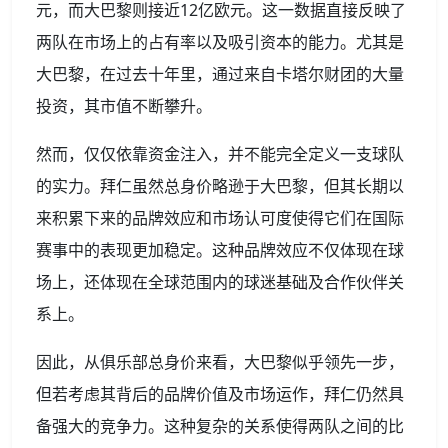
元，而大巴黎则接近12亿欧元。这一数据直接反映了
两队在市场上的占有率以及吸引资本的能力。尤其是
大巴黎，在过去十年里，通过来自卡塔尔财团的大量
投资，其市值不断攀升。
然而，仅仅依靠资金注入，并不能完全定义一支球队
的实力。拜仁虽然总身价略逊于大巴黎，但其长期以
来积累下来的品牌效应和市场认可度使得它们在国际
赛事中的表现更加稳定。这种品牌效应不仅体现在球
场上，还体现在全球范围内的球迷基础及合作伙伴关
系上。
因此，从俱乐部总身价来看，大巴黎似乎领先一步，
但若考虑其背后的品牌价值及市场运作，拜仁仍然具
备强大的竞争力。这种复杂的关系使得两队之间的比