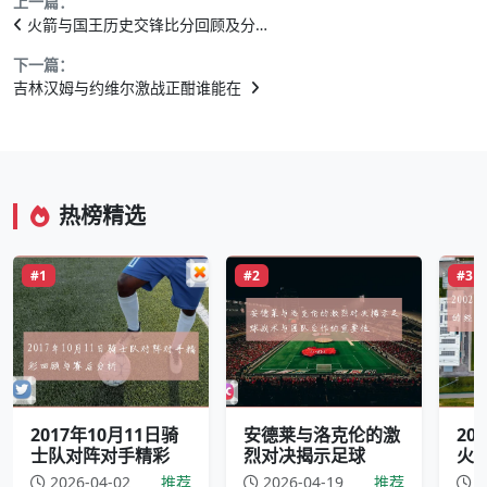
上一篇：
火箭与国王历史交锋比分回顾及分…
下一篇：
吉林汉姆与约维尔激战正酣谁能在
热榜精选
#1
#2
#3
2017年10月11日骑
安德莱与洛克伦的激
20
士队对阵对手精彩
烈对决揭示足球
火
2026-04-02
推荐
2026-04-19
推荐
2