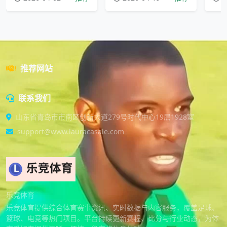
推荐网站
联系我们
山东省青岛市市南区创新大道279号时代中心19层1928室
support@www.lauracasale.com
乐竞体育
乐竞体育提供综合体育赛事资讯、实时数据与内容服务，覆盖足球、
篮球、电竞等热门项目。平台持续更新赛程、比分与行业动态，为体