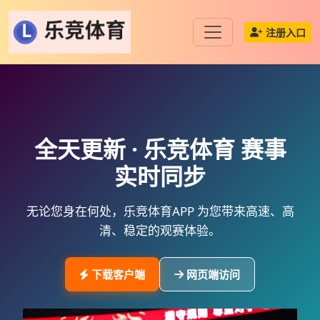
注册入口
全天更新 ·
乐竞体育
赛事
实时同步
无论您身在何处，
乐竞体育APP
为您带来高速、高
清、稳定的观赛体验。
下载客户端
网页端访问