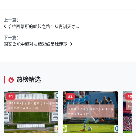
上一篇：
哈维西蒙斯的崛起之路：从青训天才…
下一篇：
国安鲁能中超对决精彩纷呈球迷期
热榜精选
#1
#2
#3