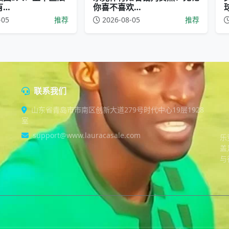
有…
你喜不喜欢…
-05
推荐
2026-08-05
推荐
联系我们
山东省青岛市市南区创新大道279号时代中心19层1928
室
support@www.lauracasale.com
乐
盖
与