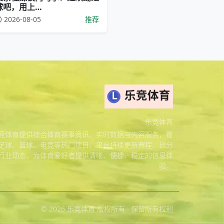
球吧，用上…
2026-08-05
推荐
乐竞体育
竞体育提供综合体育赛事资讯、实时数据与内容服务，覆
足球、篮球、电竞等热门项目。平台持续更新赛程、比分
行业动态，为体育爱好者提供清晰、便捷、稳定的信息体
验。
© 2026 乐竞体育 版权所有 · 保留所有权利