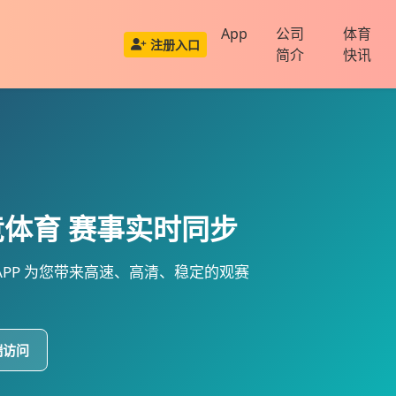
App
公司
体育
注册入口
简介
快讯
竞体育
赛事实时同步
PP
为您带来高速、高清、稳定的观赛
端访问