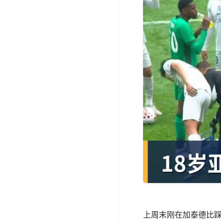
上周末刚在加泰德比