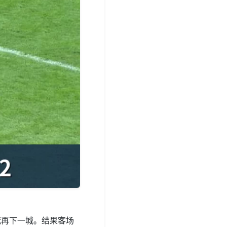
冠再下一城。结果客场