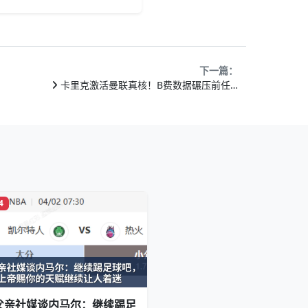
下一篇：
卡里克激活曼联真核！B费数据碾压前任…
4
父亲社媒谈内马尔：继续踢足