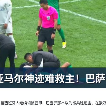
踩着西班牙人继续领跑西甲，巴塞罗那本以为能乘胜追击，在欧