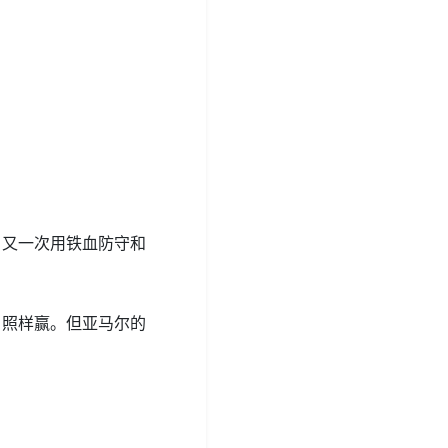
，又一次用铁血防守和
，照样赢。但亚马尔的