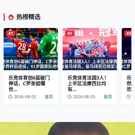
热榜精选
#1
#2
#3
乐竞体育创6届破门
乐竞体育法国3人！
乐
神话，C罗亲姐曝
上半区法摩西比均
然
世…
有…
欢
2026-08-05
推荐
2026-08-05
推荐
2